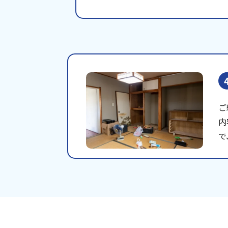
ご
内
で