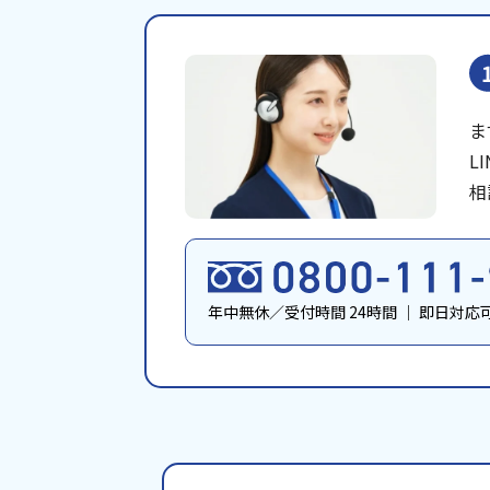
ま
L
相
年中無休／受付時間 24時間
｜
即日対応