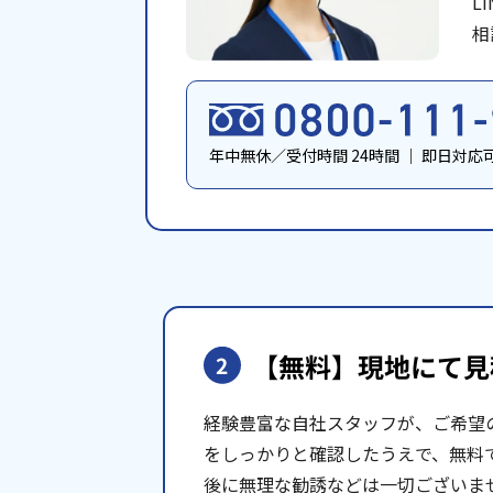
L
相
年中無休／受付時間 24時間
｜
即日対応
【無料】現地にて
見
2
経験豊富な自社スタッフが、ご希望
をしっかりと確認したうえで、無料
後に無理な勧誘などは一切ございま