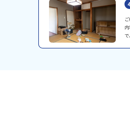
ご
内
で