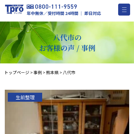
年中無休／受付時間 24時間 ｜ 即日対応
八代市の
お客様の声 / 事例
トップページ
>
事例
>
熊本県
>
八代市
生前整理