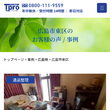
年中無休／受付時間 24時間 ｜ 即日対応
広島市東区の
お客様の声 / 事例
トップページ
>
事例
>
広島県
>
広島市東区
遺品整理