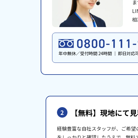
ま
L
相
年中無休／受付時間 24時間
｜
即日対応
【無料】現地にて
見
2
経験豊富な自社スタッフが、ご希望
をしっかりと確認したうえで、無料