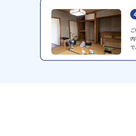
ご
内
で