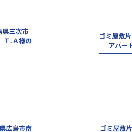
島県三次市
ゴミ屋敷片
）Ｔ.Ａ様の
アパー
様
県広島市南
ゴミ屋敷