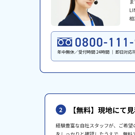
ま
L
相
年中無休／受付時間 24時間
｜
即日対応
【無料】現地にて
見
2
経験豊富な自社スタッフが、ご希望
をしっかりと確認したうえで、無料