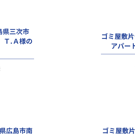
島県三次市
ゴミ屋敷片
）Ｔ.Ａ様の
アパー
様
県広島市南
ゴミ屋敷