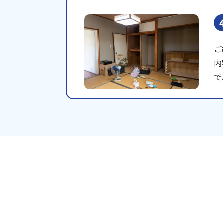
ご
内
で