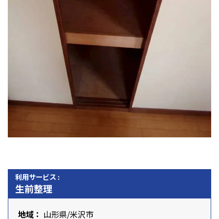
利用サービス :
生前整理
地域：
山形県
/米沢市