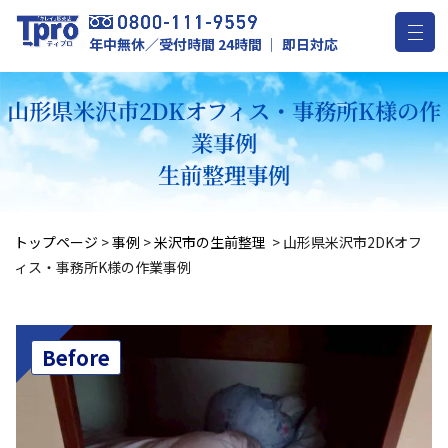
年中無休／受付時間 24時間 ｜ 即日対応
山形県米沢市2DKオフィス・事務所K様の作
業事例
生前整理事例
トップページ
>
事例
>
米沢市の生前整理
>
山形県米沢市2DKオフ
ィス・事務所K様の作業事例
Before