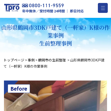
年中無休／受付時間 24時間 ｜ 即日対応
山形県鶴岡市3DK戸建て（一軒家）K様の作
業事例
生前整理事例
トップページ
>
事例
>
鶴岡市の生前整理
>
山形県鶴岡市3DK戸建
て（一軒家）K様の作業事例
Before