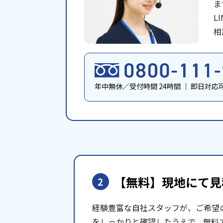
ま
L
相
年中無休／受付時間 24時間
｜
即日対応
【無料】現地にて
見
2
経験豊富な自社スタッフが、ご希望
をしっかりと確認したうえで、無料