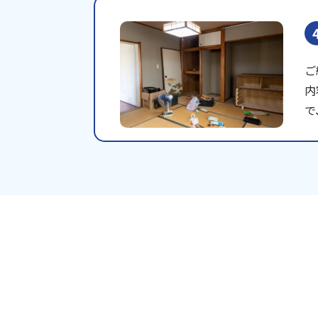
ご
内
で