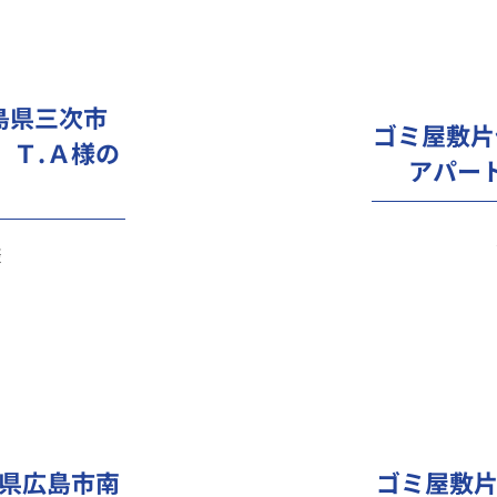
島県三次市
ゴミ屋敷片
）Ｔ.Ａ様の
アパー
様
県広島市南
ゴミ屋敷