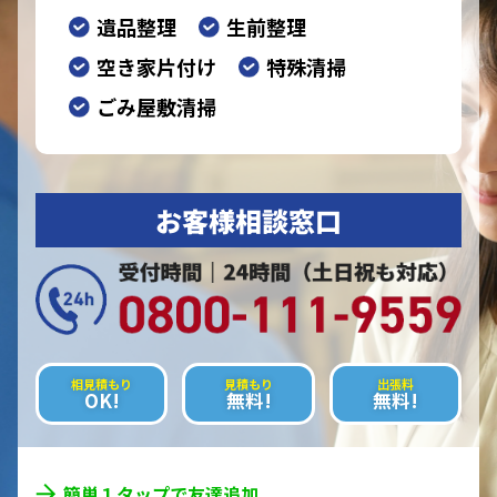
遺品整理
生前整理
空き家片付け
特殊清掃
ごみ屋敷清掃
お客様相談窓口
相見積もり
見積もり
出張料
OK!
無料!
無料!
簡単１タップで友達追加