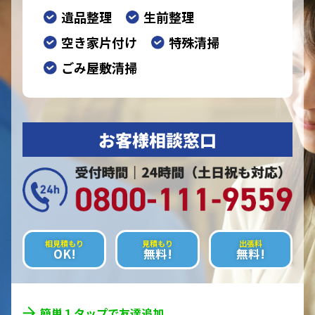
遺品整理
生前整理
空き家片付け
特殊清掃
ごみ屋敷清掃
お客様相談窓口
相見積もり
見積もり
出張料
OK!
無料!
無料!
簡単１タップで友達追加