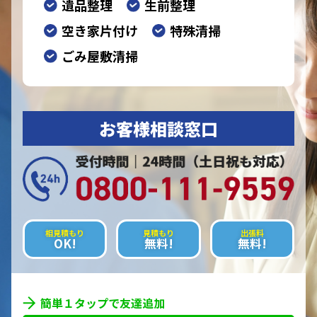
遺品整理
生前整理
空き家片付け
特殊清掃
ごみ屋敷清掃
お客様相談窓口
相見積もり
見積もり
出張料
OK!
無料!
無料!
簡単１タップで友達追加