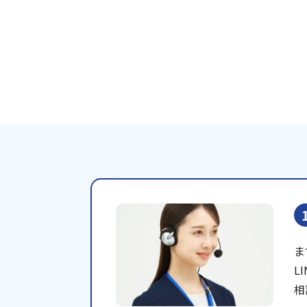
ま
L
相