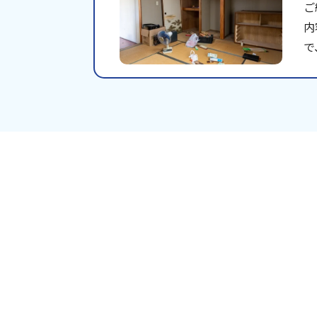
ご
内
で