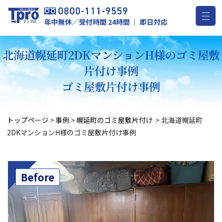
年中無休／受付時間 24時間 ｜ 即日対応
北海道幌延町2DKマンションH様のゴミ屋敷
片付け事例
ゴミ屋敷片付け事例
トップページ
>
事例
>
幌延町のゴミ屋敷片付け
>
北海道幌延町
2DKマンションH様のゴミ屋敷片付け事例
Before