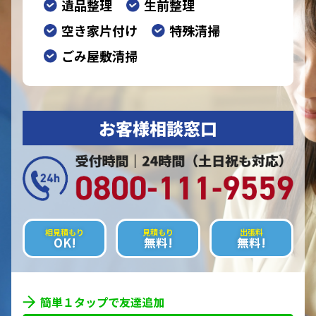
遺品整理
生前整理
空き家片付け
特殊清掃
ごみ屋敷清掃
お客様相談窓口
相見積もり
見積もり
出張料
OK!
無料!
無料!
簡単１タップで友達追加