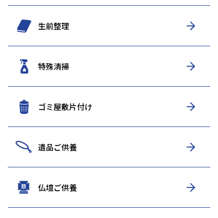
生前整理
特殊清掃
ゴミ屋敷片付け
遺品ご供養
仏壇ご供養