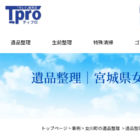
遺品整理
生前整理
特殊清掃
ゴ
遺品整理｜宮城県女
トップページ
>
事例
>
女川町の遺品整理
>
遺品整