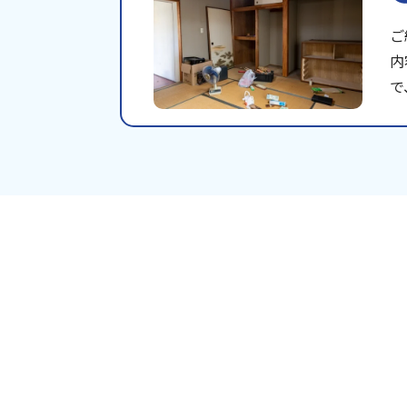
ご
内
で