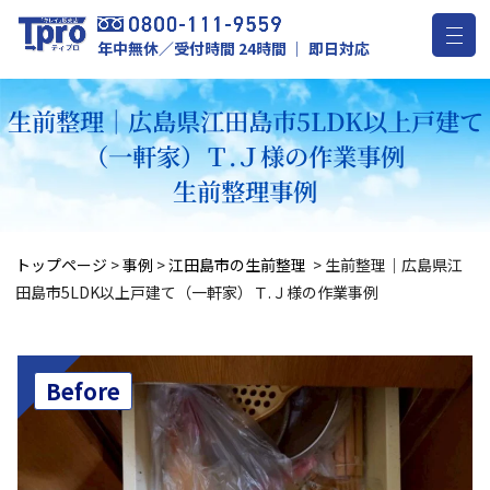
年中無休／受付時間 24時間 ｜ 即日対応
生前整理｜広島県江田島市5LDK以上戸建て
（一軒家）Ｔ.Ｊ様の作業事例
生前整理事例
トップページ
>
事例
>
江田島市の生前整理
>
生前整理｜広島県江
田島市5LDK以上戸建て（一軒家）Ｔ.Ｊ様の作業事例
Before