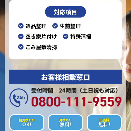
対応項目
遺品整理
生前整理
空き家片付け
特殊清掃
ごみ屋敷清掃
お客様相談窓口
相見積もり
見積もり
出張料
OK!
無料!
無料!