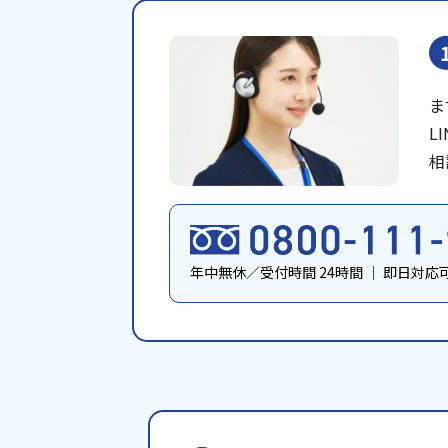
ま
L
相
年中無休／受付時間 24時間
｜
即日対応