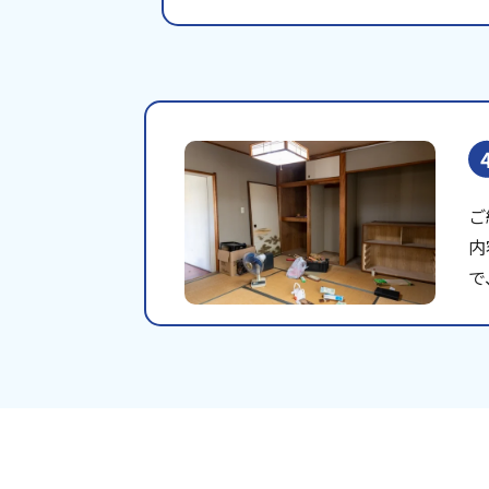
ご
内
で