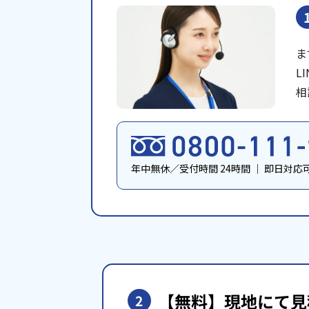
ま
L
相
年中無休／受付時間 24時間
｜
即日対応
【無料】現地にて
見
2