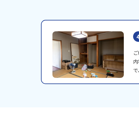
ご
内
で