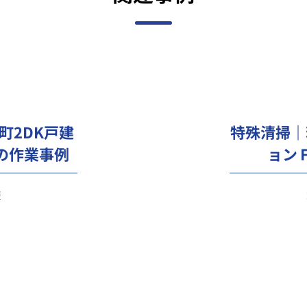
特殊清掃｜
町2DK戸建
の作業事例
ョン
様