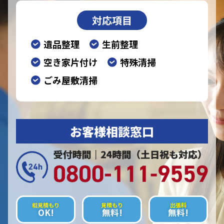
対応項目
遺品整理
生前整理
空き家片付け
特殊清掃
ごみ屋敷清掃
お客様相談窓口
相見積もり
見積もり
出張料
OK!
無料!
無料!