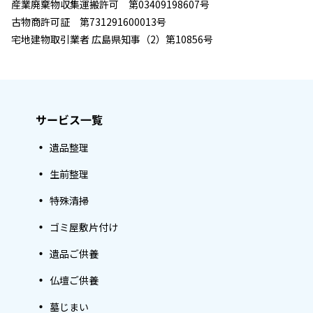
産業廃棄物収集運搬許可 第03409198607号
古物商許可証 第731291600013号
宅地建物取引業者 広島県知事（2）第10856号
サービス一覧
遺品整理
生前整理
特殊清掃
ゴミ屋敷片付け
遺品ご供養
仏壇ご供養
墓じまい