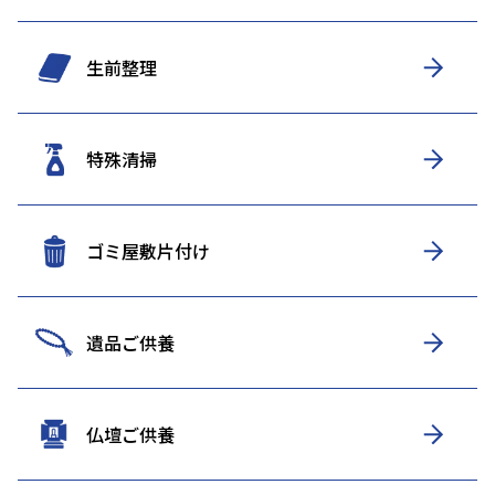
生前整理
特殊清掃
ゴミ屋敷片付け
遺品ご供養
仏壇ご供養