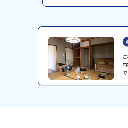
ご
内
で