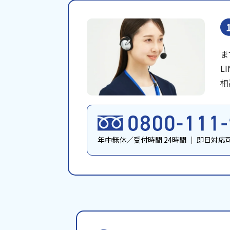
ま
L
相
年中無休／受付時間 24時間
｜
即日対応