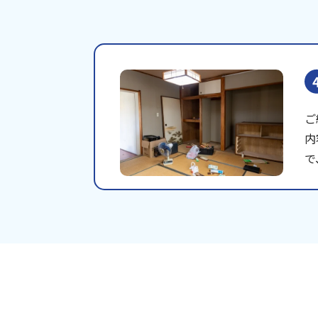
ご
内
で