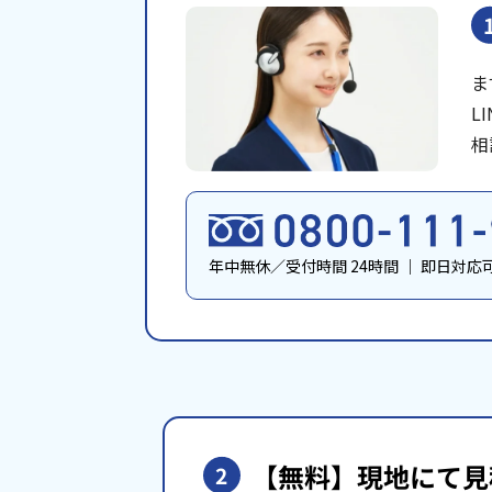
ま
L
相
年中無休／受付時間 24時間
｜
即日対応
【無料】現地にて
見
2