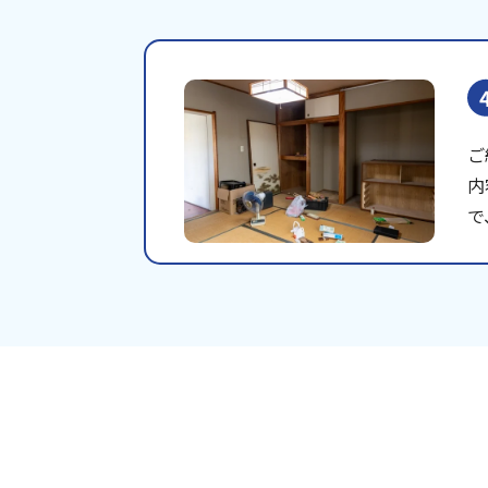
ご
内
で