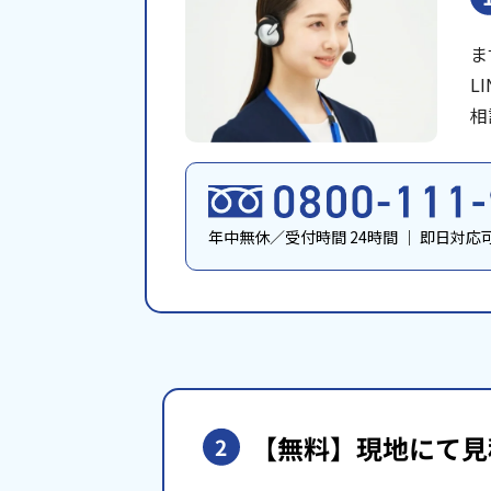
ま
L
相
年中無休／受付時間 24時間
｜
即日対応
【無料】現地にて
見
2