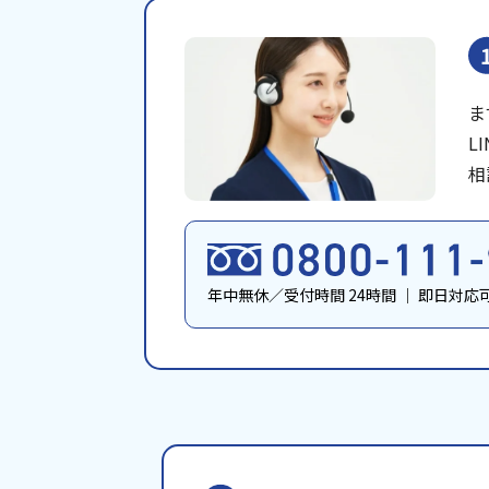
ま
L
相
年中無休／受付時間 24時間
｜
即日対応