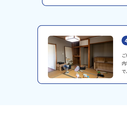
ご
内
で