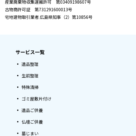
産業廃棄物収集運搬許可 第03409198607号
古物商許可証 第731291600013号
宅地建物取引業者 広島県知事（2）第10856号
サービス一覧
遺品整理
生前整理
特殊清掃
ゴミ屋敷片付け
遺品ご供養
仏壇ご供養
墓じまい