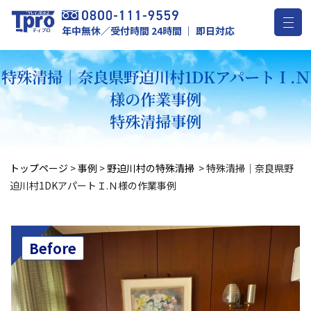
年中無休／受付時間 24時間 ｜ 即日対応
特殊清掃｜奈良県野迫川村1DKアパートＩ.Ｎ
様の作業事例
特殊清掃事例
トップページ
>
事例
>
野迫川村の特殊清掃
>
特殊清掃｜奈良県野
迫川村1DKアパートＩ.Ｎ様の作業事例
Before