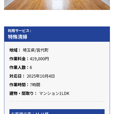
利用サービス :
特殊清掃
地域：
埼玉県
/
宮代町
作業料金：
419,000円
作業人数：
6
対応日：
2025年10月4日
作業時間：
7時間
建物・間取り：
マンション1LDK
お客様の声：Ｍ.Ｈ様