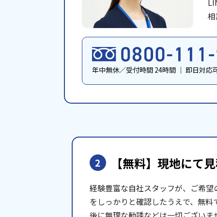
L
相
年中無休／受付時間 24時間
｜
即日対応
【無料】現地にて
見
2
経験豊富な自社スタッフが、ご希望
をしっかりと確認したうえで、無料
後に無理な勧誘などは一切ございま