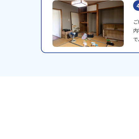
ご
内
で