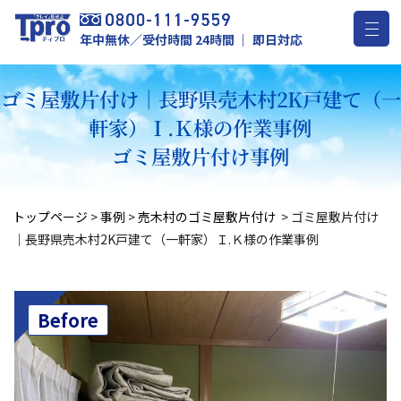
年中無休／受付時間 24時間 ｜ 即日対応
ゴミ屋敷片付け｜長野県売木村2K戸建て（一
軒家）Ｉ.Ｋ様の作業事例
ゴミ屋敷片付け事例
トップページ
>
事例
>
売木村のゴミ屋敷片付け
>
ゴミ屋敷片付け
｜長野県売木村2K戸建て（一軒家）Ｉ.Ｋ様の作業事例
Before