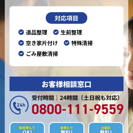
対応項目
遺品整理
生前整理
空き家片付け
特殊清掃
ごみ屋敷清掃
お客様相談窓口
相見積もり
見積もり
出張料
OK!
無料!
無料!