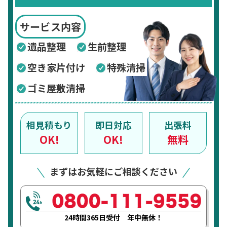
サービス内容
遺品整理
生前整理
空き家片付け
特殊清掃
ゴミ屋敷清掃
相見積もり
即日対応
出張料
OK!
OK!
無料
まずはお気軽にご相談ください
24時間365日受付 年中無休！