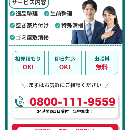
サービス内容
遺品整理
生前整理
空き家片付け
特殊清掃
ゴミ屋敷清掃
相見積もり
即日対応
出張料
OK!
OK!
無料
まずはお気軽にご相談ください
24時間365日受付 年中無休！