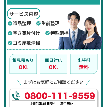
サービス内容
遺品整理
生前整理
空き家片付け
特殊清掃
ゴミ屋敷清掃
相見積もり
即日対応
出張料
OK!
OK!
無料
まずはお気軽にご相談ください
24時間365日受付 年中無休！