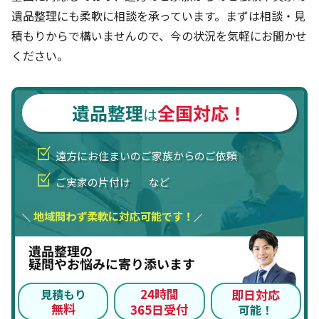
遺品整理にも柔軟に相談を承っています。まずは相談・見
積もりからで構いませんので、今の状況を気軽にお聞かせ
ください。
遺品整理
全国対応！
は
遠方にお住まいのご家族からのご依頼
ご実家の片付け
など
地域問わず柔軟に対応可能です！
遺品整理の
疑問やお悩みに寄り添います
24時間
見積もり
即日対応
無料
365日受付
可能！