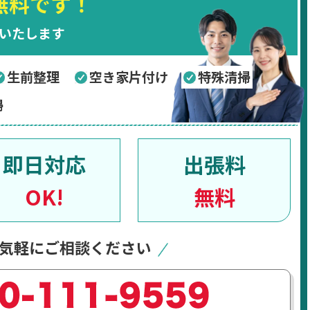
無料です！
いたします
生前整理
空き家片付け
特殊清掃
掃
即日対応
出張料
OK!
無料
気軽にご相談ください