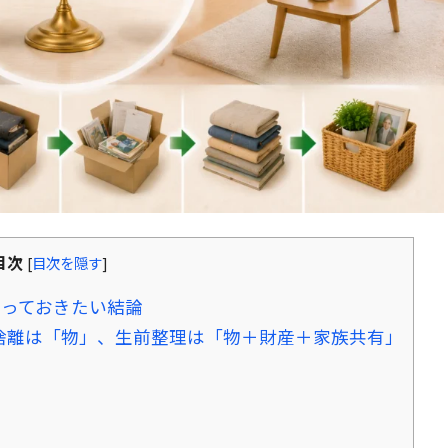
目次
[
目次を隠す
]
っておきたい結論
捨離は「物」、生前整理は「物＋財産＋家族共有」