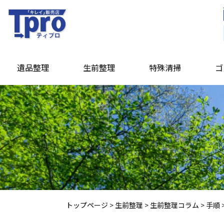
遺品整理
生前整理
特殊清掃
ゴ
トップページ
>
生前整理
>
生前整理コラム
>
手順