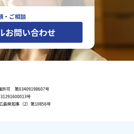
頼・ご相談
ルお問い合わせ
可 第03409198607号
291600013号
広島県知事（2）第10856号