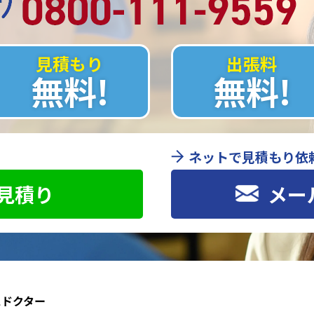
見積もり
出張料
無料!
無料!
ネットで見積もり依
お見積り
メー
スドクター