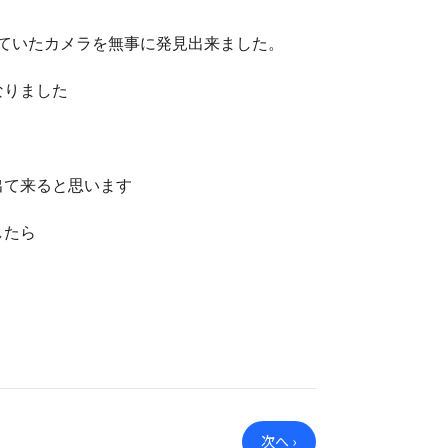
れていたカメラを無事に発見出来ました。
なりました
出て来ると思います
したら
。
次へ ›