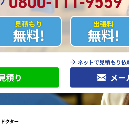
見積もり
出張料
無料!
無料!
ネットで見積もり依
お見積り
メー
スドクター