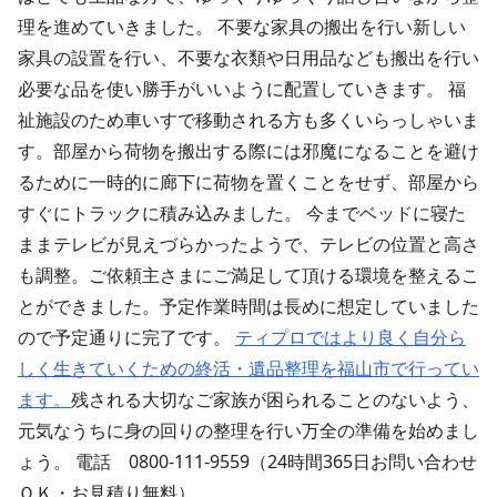
理を進めていきました。 不要な家具の搬出を行い新しい
家具の設置を行い、不要な衣類や日用品なども搬出を行い
必要な品を使い勝手がいいように配置していきます。 福
祉施設のため車いすで移動される方も多くいらっしゃいま
す。部屋から荷物を搬出する際には邪魔になることを避け
るために一時的に廊下に荷物を置くことをせず、部屋から
すぐにトラックに積み込みました。 今までベッドに寝た
ままテレビが見えづらかったようで、テレビの位置と高さ
も調整。ご依頼主さまにご満足して頂ける環境を整えるこ
とができました。予定作業時間は長めに想定していました
ので予定通りに完了です。
ティプロではより良く自分ら
しく生きていくための終活・遺品整理を福山市で行ってい
ます。
残される大切なご家族が困られることのないよう、
元気なうちに身の回りの整理を行い万全の準備を始めまし
ょう。 電話 0800-111-9559（24時間365日お問い合わせ
ＯＫ・お見積り無料）