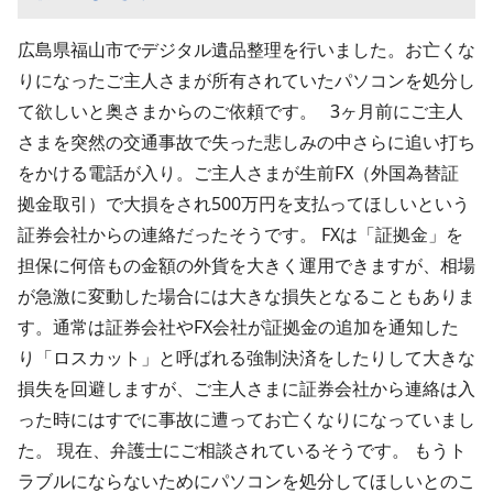
広島県福山市でデジタル遺品整理を行いました。お亡くな
りになったご主人さまが所有されていたパソコンを処分し
て欲しいと奥さまからのご依頼です。 3ヶ月前にご主人
さまを突然の交通事故で失った悲しみの中さらに追い打ち
をかける電話が入り。ご主人さまが生前FX（外国為替証
拠金取引）で大損をされ500万円を支払ってほしいという
証券会社からの連絡だったそうです。 FXは「証拠金」を
担保に何倍もの金額の外貨を大きく運用できますが、相場
が急激に変動した場合には大きな損失となることもありま
す。通常は証券会社やFX会社が証拠金の追加を通知した
り「ロスカット」と呼ばれる強制決済をしたりして大きな
損失を回避しますが、ご主人さまに証券会社から連絡は入
った時にはすでに事故に遭ってお亡くなりになっていまし
た。 現在、弁護士にご相談されているそうです。 もうト
ラブルにならないためにパソコンを処分してほしいとのこ