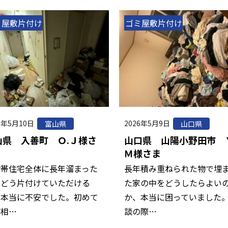
ミ屋敷片付け
ゴミ屋敷片付け
6年5月10日
2026年5月9日
富山県
山口県
山県 入善町 Ｏ.Ｊ様さ
山口県 山陽小野田市 Ｙ
Ｍ様さま
世帯住宅全体に長年溜まった
長年積み重ねられた物で埋
をどう片付けていただける
た家の中をどうしたらよい
、本当に不安でした。初めて
か、本当に困っていました
ご相…
談の際…