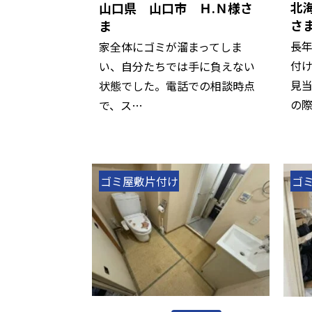
北
山口県 山口市 Ｈ.Ｎ様さ
さ
ま
長
家全体にゴミが溜まってしま
付
い、自分たちでは手に負えない
見
状態でした。電話での相談時点
の
で、ス…
ゴミ屋敷片付け
ゴ