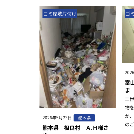
ゴミ屋敷片付け
ゴ
202
富
ま
二
物
か
2026年5月23日
熊本県
の
熊本県 相良村 Ａ.Ｈ様さ