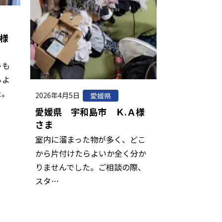
様
うも
らよ
た。
2026年4月5日
愛媛県
愛媛県 宇和島市 Ｋ.Ａ様
さま
室内に溜まった物が多く、どこ
から片付けたらよいか全く分か
りませんでした。ご相談の際、
スタ…