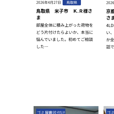
2026年4月27日
鳥取県
202
鳥取県 米子市 Ｋ.Ｒ様さ
京
ま
さ
部屋全体に積み上がった荷物を
4L
どう片付けたらよいか、本当に
い
悩んでいました。初めてご相談
か
した…
話
ゴミ屋敷片付け
ゴ