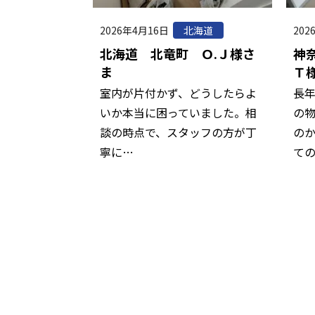
2026年4月16日
202
北海道
北海道 北竜町 Ｏ.Ｊ様さ
神
ま
Ｔ
室内が片付かず、どうしたらよ
長
いか本当に困っていました。相
の
談の時点で、スタッフの方が丁
の
寧に…
て