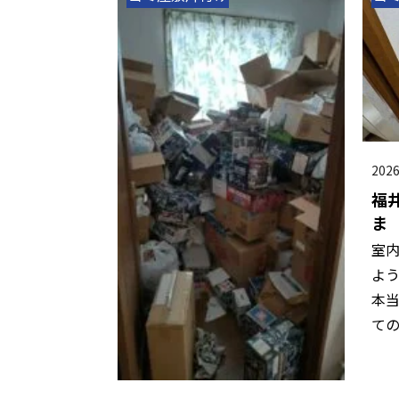
202
福
ま
室
よ
本
て