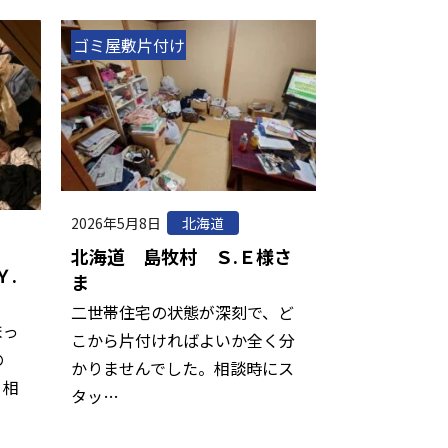
ゴミ屋敷片付け
2026年5月8日
北海道
北海道 島牧村 Ｓ.Ｅ様さ
.
ま
二世帯住宅の状態が深刻で、ど
まっ
こから片付ければよいか全く分
の
かりませんでした。相談時にス
。相
タッ…