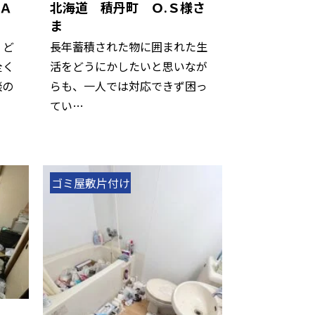
Ａ
北海道 積丹町 Ｏ.Ｓ様さ
ま
、ど
長年蓄積された物に囲まれた生
全く
活をどうにかしたいと思いなが
談の
らも、一人では対応できず困っ
てい…
ゴミ屋敷片付け