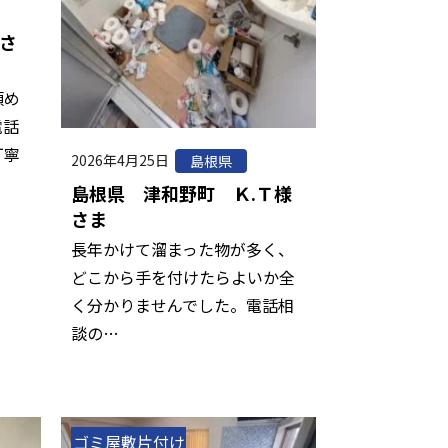
さ
頼め
電話
丁寧
2026年4月25日
島根県
島根県 津和野町 Ｋ.Ｔ様
さま
長年かけて溜まった物が多く、
どこから手を付けたらよいか全
く分かりませんでした。電話相
談の…
ゴミ屋敷片付け