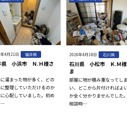
6年4月21日
福井県
2026年4月18日
石川県
井県 小浜市 Ｎ.Ｈ様さ
石川県 小松市 Ｋ.Ｍ様
ま
内に溜まった物が多く、どの
部屋に物が積み重なってし
うに整理していただけるのか
い、どこから片付ければよ
当に心配していました。初め
か全く分かりませんでした
の…
相談時…