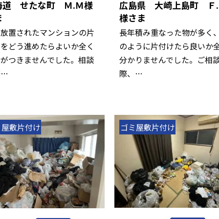
海道 せたな町 Ｍ.Ｍ様
広島県 大崎上島町 Ｆ.
ま
様さま
年放置されたマンションの片
長年積み重なった物が多く
けをどう進めたらよいか全く
のように片付けたら良いか
当がつきませんでした。相談
分かりませんでした。ご相
際…
際、…
ミ屋敷片付け
ゴミ屋敷片付け