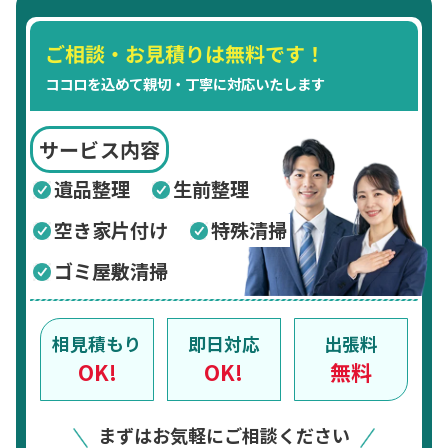
ご相談・お見積りは無料です！
ココロを込めて親切・丁寧に対応いたします
サービス内容
遺品整理
生前整理
空き家片付け
特殊清掃
ゴミ屋敷清掃
相見積もり
即日対応
出張料
OK!
OK!
無料
まずはお気軽にご相談ください