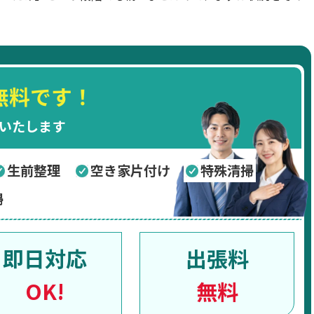
無料です！
いたします
生前整理
空き家片付け
特殊清掃
掃
即日対応
出張料
OK!
無料