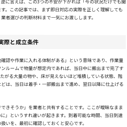
。逆に言えば、この3つの不安が下がれば「今の状況だけでも聞
ます。この記事では、まず即日対応の実際を正しく理解しても
、業者選びの判断材料まで一気にお渡しします。
実際と成立条件
地確認や作業に入れる体制がある」という意味であり、作業量
ワンルームで物量が想定内であれば、当日中に搬出まで完了す
またがる大量の物や、床が見えないほど堆積している状態、階
などは、当日は着手・一部搬出まで進め、翌日以降に仕上げる
でできそうか」を業者と共有することです。ここが曖昧なまま
のに」というすれ違いが起きます。到着可能な時間、当日到達
の扱いを、最初に確認しておくと安心です。