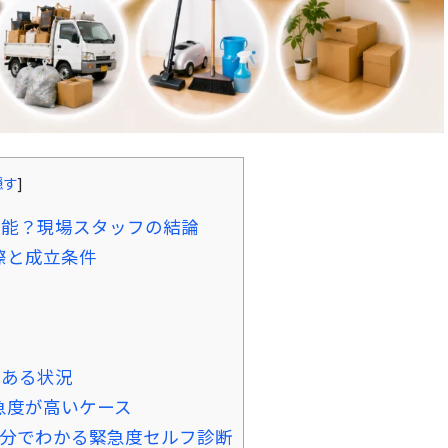
隠す
]
可能？現場スタッフの結論
際と成立条件
くある状況
急度が高いケース
3分でわかる緊急度セルフ診断