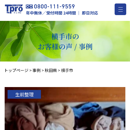
年中無休／受付時間 24時間 ｜ 即日対応
横手市の
お客様の声 / 事例
トップページ
>
事例
>
秋田県
>
横手市
生前整理