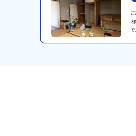
ご
内
で