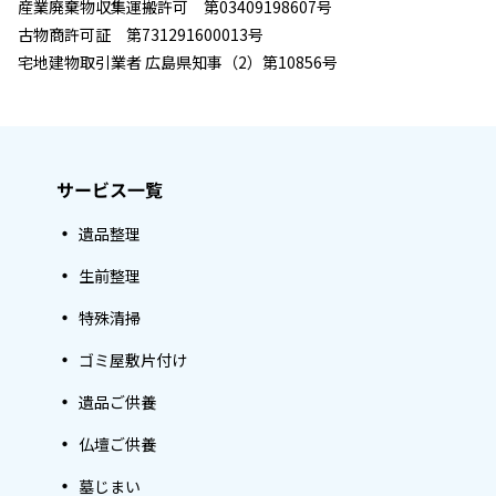
産業廃棄物収集運搬許可 第03409198607号
古物商許可証 第731291600013号
宅地建物取引業者 広島県知事（2）第10856号
サービス一覧
遺品整理
生前整理
特殊清掃
ゴミ屋敷片付け
遺品ご供養
仏壇ご供養
墓じまい