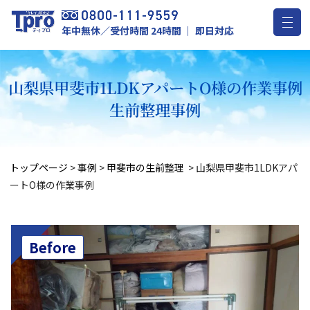
年中無休／受付時間 24時間 ｜ 即日対応
山梨県甲斐市1LDKアパートO様の作業事例
生前整理事例
トップページ
>
事例
>
甲斐市の生前整理
>
山梨県甲斐市1LDKアパ
ートO様の作業事例
Before