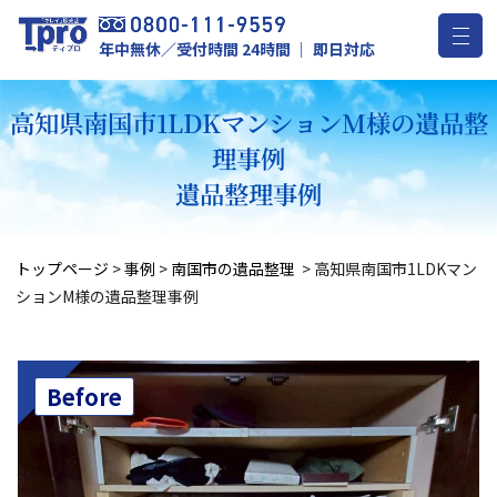
年中無休／受付時間 24時間 ｜ 即日対応
高知県南国市1LDKマンションM様の遺品整
理事例
遺品整理事例
トップページ
>
事例
>
南国市の遺品整理
>
高知県南国市1LDKマン
ションM様の遺品整理事例
Before