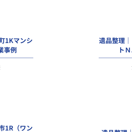
町1Kマンシ
遺品整理｜
業事例
トＮ
様
市1R（ワン