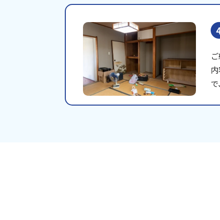
ご
内
で