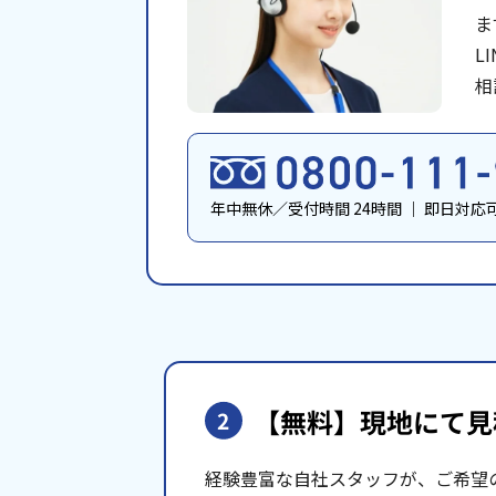
ま
L
相
年中無休／受付時間 24時間
｜
即日対応
【無料】現地にて
見
2
経験豊富な自社スタッフが、ご希望