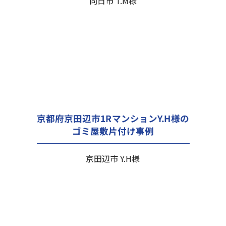
向日市 T.M様
京都府京田辺市1RマンションY.H様の
ゴミ屋敷片付け事例
京田辺市 Y.H様