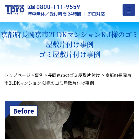
年中無休／受付時間 24時間 ｜ 即日対応
京都府長岡京市2LDKマンションK.I様のゴミ
屋敷片付け事例
ゴミ屋敷片付け事例
トップページ
>
事例
>
長岡京市のゴミ屋敷片付け
>
京都府長岡京
市2LDKマンションK.I様のゴミ屋敷片付け事例
Before